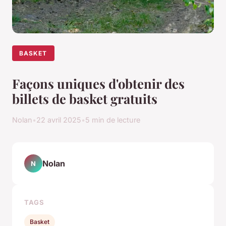
BASKET
Façons uniques d'obtenir des
billets de basket gratuits
Nolan
•
22 avril 2025
•
5 min de lecture
Nolan
N
TAGS
Basket