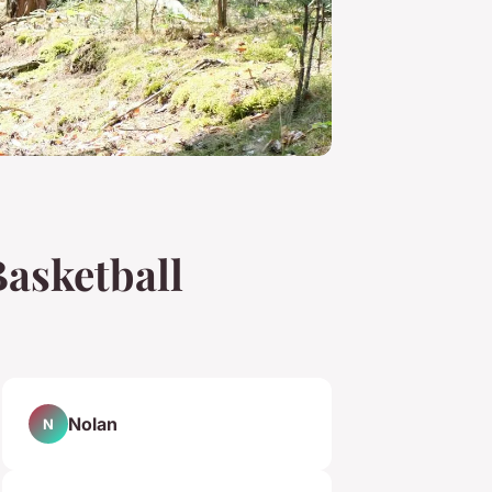
Basketball
Nolan
N